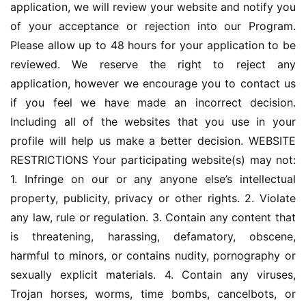
application, we will review your website and notify you 
of your acceptance or rejection into our Program. 
Please allow up to 48 hours for your application to be 
reviewed. We reserve the right to reject any 
application, however we encourage you to contact us 
if you feel we have made an incorrect decision. 
Including all of the websites that you use in your 
首
profile will help us make a better decision. WEBSITE 
页
RESTRICTIONS Your participating website(s) may not: 
1. Infringe on our or any anyone else’s intellectual 
推
广
property, publicity, privacy or other rights. 2. Violate 
any law, rule or regulation. 3. Contain any content that 
运
is threatening, harassing, defamatory, obscene, 
营
harmful to minors, or contains nudity, pornography or 
sexually explicit materials. 4. Contain any viruses, 
实
Trojan horses, worms, time bombs, cancelbots, or 
战