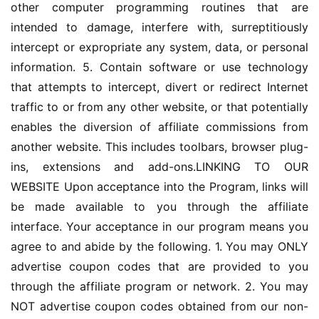
other computer programming routines that are 
分
intended to damage, interfere with, surreptitiously 
享
intercept or expropriate any system, data, or personal 
information. 5. Contain software or use technology 
案
that attempts to intercept, divert or redirect Internet 
例
拆
traffic to or from any other website, or that potentially 
解
enables the diversion of affiliate commissions from 
another website. This includes toolbars, browser plug-
操
ins, extensions and add-ons.LINKING TO OUR 
盘
WEBSITE Upon acceptance into the Program, links will 
手
be made available to you through the affiliate 
C
interface. Your acceptance in our program means you 
l
agree to and abide by the following. 1. You may ONLY 
u
b
advertise coupon codes that are provided to you 
干
through the affiliate program or network. 2. You may 
货
NOT advertise coupon codes obtained from our non-
精