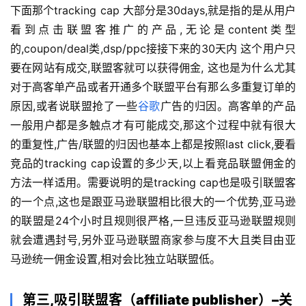
下面那个tracking cap 大部分是30days,就是指的是从用户
看到点击联盟客推广的产品,无论是content类型
的,coupon/deal类,dsp/ppc接接下来的30天内 这个用户只
要在网站有成交,联盟客就可以获得佣金, 这也是为什么尤其
对于高客单产品或者开通多个联盟平台有那么多重复订单的
原因,或者说联盟抢了一些
谷歌
广告的归因。高客单的产品
一般用户都是多触点才有可能成交,那这个过程中就有很大
的重复性,广告/联盟的归因也基本上都是按照last click,要看
竞品的tracking cap设置的多少天,以上看竞品联盟佣金的
方法一样适用。需要说明的是tracking cap也是吸引联盟客
的一个点,这也是跟亚马逊联盟相比很大的一个优势,亚马逊
的联盟是24个小时且规则很严格,一旦违反亚马逊联盟规则
就会遭遇封号,另外亚马逊联盟商家参与度不大且类目由亚
马逊统一佣金设置,相对会比独立站联盟低。
第三,吸引联盟客（affiliate publisher）–关