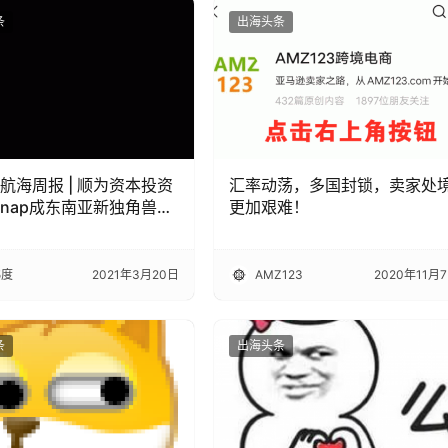
条
出海头条
度航海周报 | 顺为资本投资
汇率动荡，多国封锁，卖家处
tSnap成东南亚新独角兽；
更加艰难！
在新加坡开艺人经纪公
hopee公布电商新趋势
5度
2021年3月20日
AMZ123
2020年11月
条
出海头条