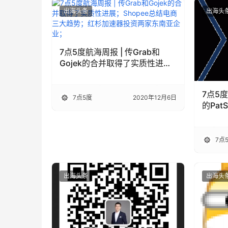
出海头条
出海头
7点5度航海周报 | 传Grab和
Gojek的合并取得了实质性进
展；Shopee总结电商三大趋
势；红杉加速器投资两家东南亚
7点5
企业；
7点5度
2020年12月6日
的Pa
爱奇艺
司；S
7点
出海头条
出海头