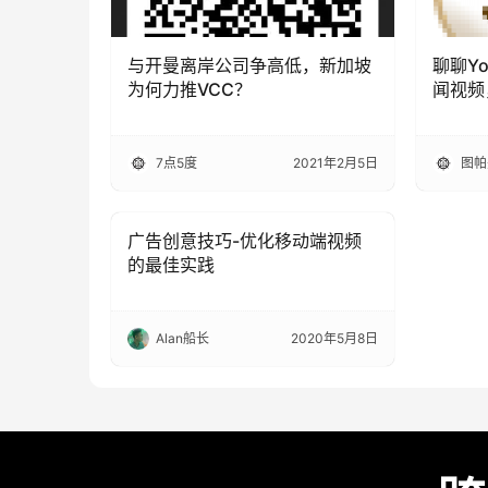
与开曼离岸公司争高低，新加坡
聊聊Y
为何力推VCC？
闻视频
2000
7点5度
2021年2月5日
图帕
广告创意技巧-优化移动端视频
出海头条
的最佳实践
Alan船长
2020年5月8日