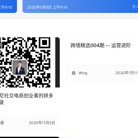
午9:10
2020年5月8日 上午9:10
下
跨境精选004期 -- 运营进阶
条
出海头条
Wing
2020年1月1
尼社交电商创业者的拼多
录
5度
2020年11月5日