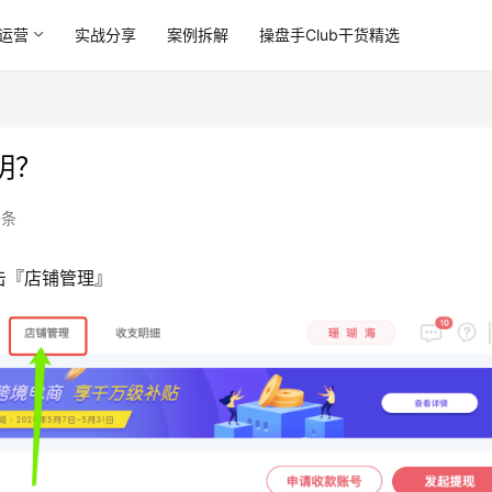
运营
实战分享
案例拆解
操盘手Club干货精选
明？
头条
击『店铺管理』