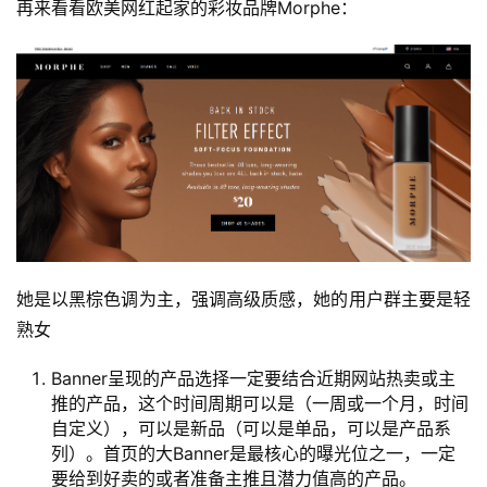
再来看看欧美网红起家的彩妆品牌Morphe：
例
拆
解
操
盘
手
C
l
u
b
她是以黑棕色调为主，强调高级质感，她的用户群主要是轻
干
熟女
货
精
Banner呈现的产品选择一定要结合近期网站热卖或主
选
推的产品，这个时间周期可以是（一周或一个月，时间
自定义），可以是新品（可以是单品，可以是产品系
列）。首页的大Banner是最核心的曝光位之一，一定
要给到好卖的或者准备主推且潜力值高的产品。