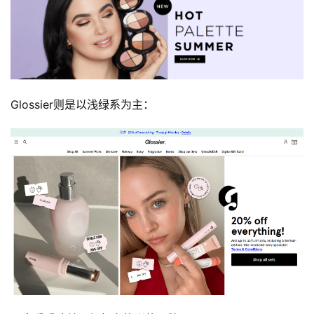
首
页
Glossier则是以浅绿系为主：
推
广
运
营
实
战
分
享
案