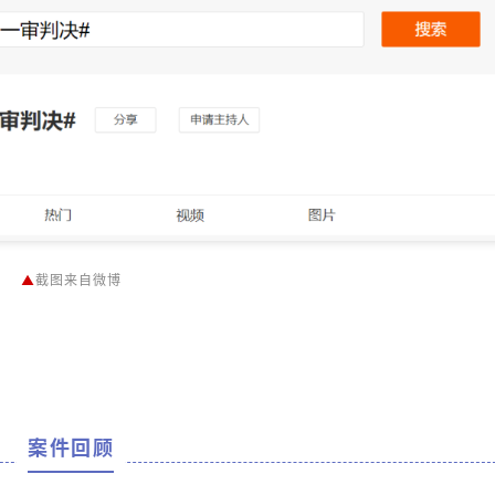
▲
截图来自微博
案件回顾