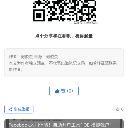
页
推
广
点个分享和在看呗，祝你起量
运
营
作者：何俊杰 来源：何俊杰
实
本文为作者独立观点，不代表出海笔记立场，如若转载请联系
战
原作者。
分
享
赞
(0)
案
例
生成海报
0
拆
解
Facebook入门体验！自助开户工具“ OE 模拟帐户”