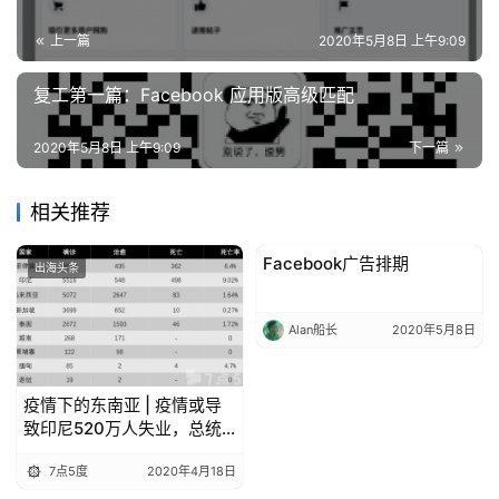
操
上一篇
2020年5月8日 上午9:09
盘
手
复工第一篇：Facebook 应用版高级匹配
C
l
2020年5月8日 上午9:09
下一篇
u
b
干
相关推荐
货
Facebook广告排期
精
出海头条
出海头条
选
Alan船长
2020年5月8日
疫情下的东南亚 | 疫情或导
致印尼520万人失业，总统
佐科恐暂搁迁都计划
7点5度
2020年4月18日