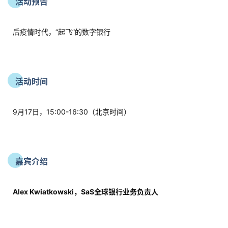
活动预告
页
后疫情时代，“起飞”的数字银行
推
广
运
活动时间
营
9月17日，15:00-16:30（北京时间）
实
战
分
享
嘉宾介绍
案
Alex Kwiatkowski，SaS全球银行业务负责人
例
拆
解