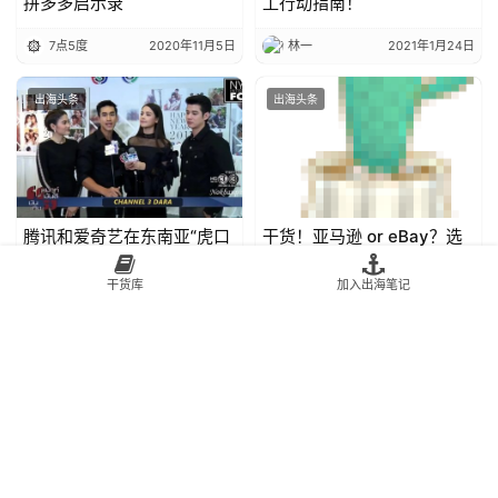
拼多多启示录
工行动指南！
7点5度
2020年11月5日
林一
2021年1月24日
出海头条
出海头条
腾讯和爱奇艺在东南亚“虎口
干货！亚马逊 or eBay？选
夺食”
择哪个才能爆单？
干货库
加入出海笔记
Alan船长
2020年7月17日
AMZ123
2021年2月15日
出海头条
出海头条
日本关税逆算法来袭，卖家
亚马逊打假团队来真的了！