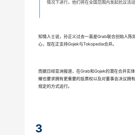
情况下进行，他们将在全国范围内发起抗议活
知情人士说，孙正义过去一直是Grab联合创始人陈
心，现在正支持Gojek与Tokopedia合并。
而据日经亚洲报道，在Grab和Gojek的潜在合并实
耀也要求拥有更重要的投票权以及对董事会决议拥有否决
规定的方式运行。
3