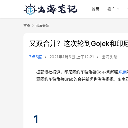
首页
推广
首页
出海头条
又双合并？这次轮到Gojek和印尼
7点5度
•
2021年1月6日 上午12:21
•
出海头条
据彭博社报道，印尼网约车独角兽Gojek和印尼
电商
亚网约车独角兽Grab的合并新闻也沸沸扬扬。东
1