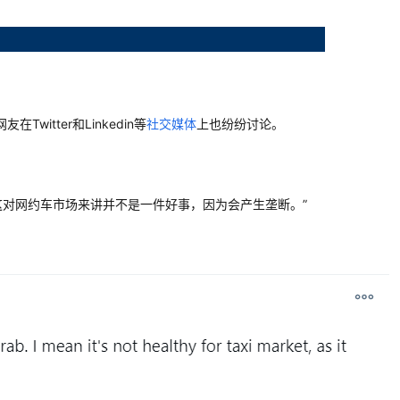
在Twitter和Linkedin等
社交媒体
上也纷纷讨论。
k+Grab，这对网约车市场来讲并不是一件好事，因为会产生垄断。”