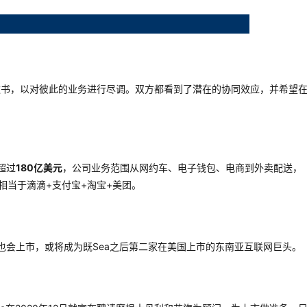
款书，以对彼此的业务进行尽调。双方都看到了潜在的协同效应，并希望
将超过
180亿美元
，公司业务范围从网约车、电子钱包、电商到外卖配送，
，又或者相当于滴滴+支付宝+淘宝+美团。
并之后也会上市，或将成为既Sea之后第二家在美国上市的东南亚互联网巨头。