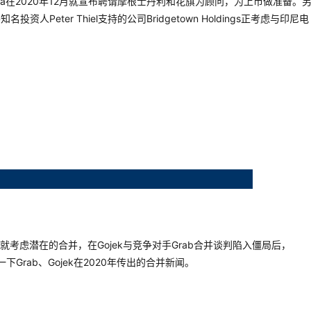
opedia在2020年12月就宣布聘请摩根士丹利和花旗为顾问，为上市做准备。
eter Thiel支持的公司Bridgetown Holdings正考虑与印尼电
年以来就考虑潜在的合并，在Gojek与竞争对手Grab合并谈判陷入僵局后，
一下Grab、Gojek在2020年传出的合并新闻。