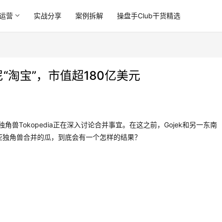
运营
实战分享
案例拆解
操盘手Club干货精选
“淘宝”，市值超180亿美元
独角兽Tokopedia正在深入讨论合并事宜。在这之前，Gojek和另一东南
南亚独角兽合并的瓜，到底会有一个怎样的结果？