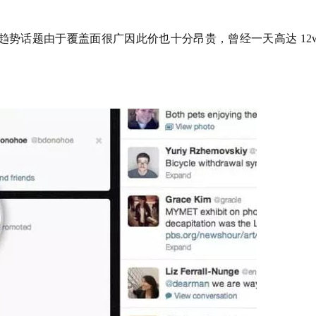
势话题由于覆盖面很广因此价也十分昂贵，曾经一天高达 12w