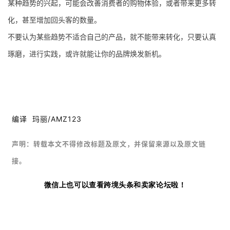
盘
某种趋势的兴起，可能会改善消费者的购物体验，或者带来更多转
手
化，甚至增加回头客的数量。
C
不要认为某些趋势不适合自己的产品，就不能带来转化，只要认真
l
u
琢磨，进行实践，或许就能让你的品牌焕发新机。
b
干
货
精
选
编译 玛丽/AMZ123
声明：
转载本文不得修改标题及原文，并保留来源以及原文链
接。
微信上也可以查看跨境头条和卖家论坛啦！