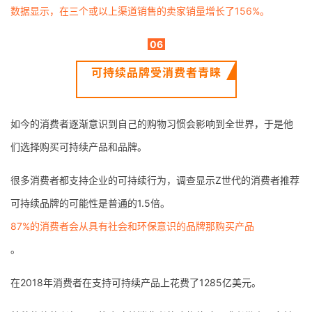
推
数据显示，在三个或以上渠道销售的卖家销量增长了156%。
广
06
运
可持续品牌受消费者青睐
营
实
如今的消费者逐渐意识到自己的购物习惯会影响到全世界，于是他
战
们选择购买可持续产品和品牌。
分
享
很多消费者都支持企业的可持续行为，调查显示Z世代的消费者推荐
可持续品牌的可能性是普通的1.5倍。
案
例
87%的消费者会从具有社会和环保意识的品牌那购买产品
拆
。
解
在2018年消费者在支持可持续产品上花费了1285亿美元。
操