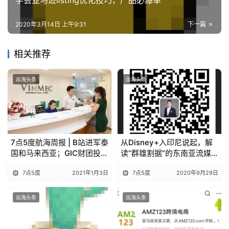
学会亚马逊listing优化技巧，产品必爆单
2020年3月14日 上午9:31
下一篇
相关推荐
出海头条
出海头条
7点5度航海周报 | B站进军泰
从Disney+入印尼说起，解
国和马来西亚；GIC财团投资
读“群雄割据”的东南亚流媒
越南私人医院运营商2亿美
体市场
7点5度
2021年1月3日
7点5度
2020年9月29日
元；印尼计划开启主权财富
基金的第二轮募资
出海头条
出海头条