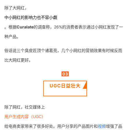
除了大网红，
中小网红的影响力也不容小觑
。根据
Curalate
的调查称，26%的消费者表示通过小网红发现了一
种产品。
俗话说三个臭皮匠顶个诸葛亮，几个小网红的营销效果有时候反而
比大网红更好。
03
UGC日益壮大
除了网红，社交媒体上
用户生成内容（UGC）
给电商卖家带来了很多好处。用户分享的产品图片和
视频
增强了品