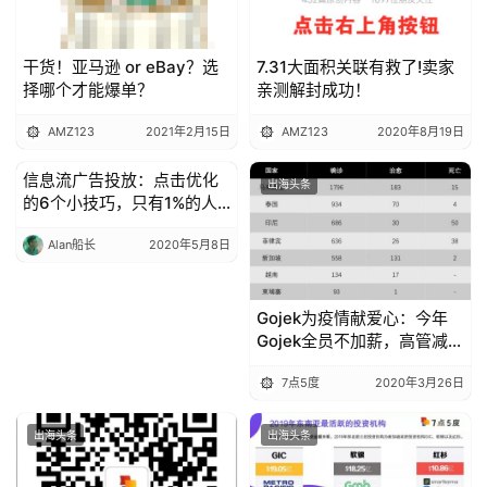
干货！亚马逊 or eBay？选
7.31大面积关联有救了!卖家
择哪个才能爆单？
亲测解封成功！
AMZ123
2021年2月15日
AMZ123
2020年8月19日
信息流广告投放：点击优化
出海头条
出海头条
的6个小技巧，只有1%的人
知道
Alan船长
2020年5月8日
Gojek为疫情献爱心：今年
Gojek全员不加薪，高管减薪
25%
7点5度
2020年3月26日
出海头条
出海头条