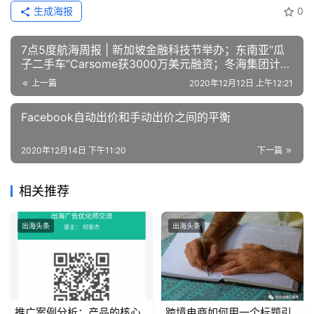
干
生成海报
0
货
精
7点5度航海周报 | 新加坡金融科技节举办；东南亚“瓜
选
子二手车”Carsome获3000万美元融资；冬海集团计划
筹集20亿美元
上一篇
2020年12月12日 上午12:21
Facebook自动出价和手动出价之间的平衡
2020年12月14日 下午11:20
下一篇
相关推荐
出海头条
出海头条
推广案例分析：产品的核心
跨境电商如何用一个标题引