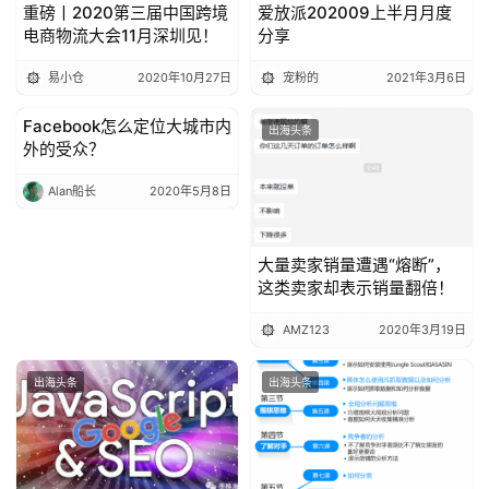
重磅丨2020第三届中国跨境
爱放派202009上半月月度
电商物流大会11月深圳见！
分享
易小仓
2020年10月27日
宠粉的
2021年3月6日
Facebook怎么定位大城市内
出海头条
出海头条
外的受众？
Alan船长
2020年5月8日
大量卖家销量遭遇“熔断”，
这类卖家却表示销量翻倍！
AMZ123
2020年3月19日
出海头条
出海头条