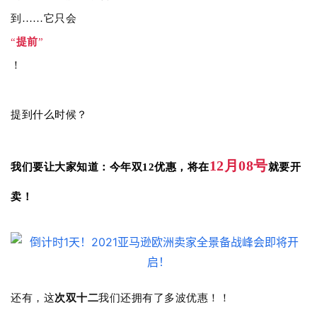
到……它只会
“
提前
”
！
提到什么时候？
1
2
月
0
8
号
我们要让大家知道：今年双1
2优惠
，
将在
就要开
卖
！
还有，这
次双十二
我们还拥有了多波优惠！！