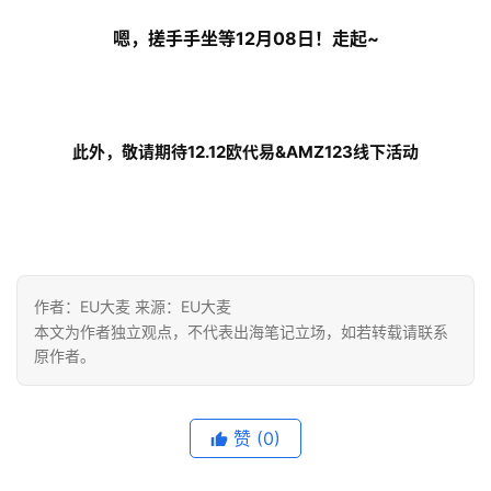
实
嗯，
搓手手
坐
等12月
0
8
日
！
走起
~
战
分
享
此外，敬请期待12.12欧代易&AMZ123线下活动
案
例
拆
解
作者：EU大麦 来源：EU大麦
操
本文为作者独立观点，不代表出海笔记立场，如若转载请联系
盘
原作者。
手
C
l
赞
(0)
u
b