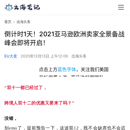
首页
出海头条
倒计时1天！2021亚马逊欧洲卖家全景备战
峰会即将开启！
EU大麦
2020年12月13日 上午12:09
出海头条
点击上方
蓝色字体
，关注我们美国
商标官费上涨+亚马逊打假团队，
无品牌的卖家拿什么来拯救自己？
“双十一都已经过了
，
跨境人双十二的优惠又要来了吗？”
没错，
别emo了，提前预告一下，这波双12，既不会缺席也不会迟