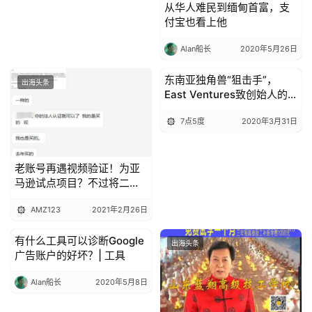
从华人难民到缅甸首富，支
付宝也看上他
Alan船长
2020年5月26日
东南亚独角兽“狙击手”，
出海头条
出海头条
East Ventures致创始人的
内部信
7点5度
2020年3月31日
老账号再遇视频验证！为亚
马逊试点项目？不过将二审
或禁售！
AMZ123
2021年2月26日
有什么工具可以诊断Google
出海头条
出海头条
广告账户的好坏？| 工具
Alan船长
2020年5月8日