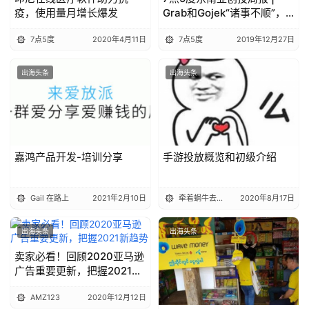
疫，使用量月增长爆发
Grab和Gojek“诸事不顺”，
印尼普惠金融年末开花
7点5度
2020年4月11日
7点5度
2019年12月27日
出海头条
出海头条
嘉鸿产品开发-培训分享
手游投放概览和初级介绍
Gail 在路上
2021年2月10日
牵着蜗牛去旅行
2020年8月17日
出海头条
出海头条
卖家必看！回顾2020亚马逊
广告重要更新，把握2021新
趋势
AMZ123
2020年12月12日