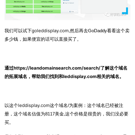
首
goleddisplay.com
我们可以试下
,然后再去GoDaddy看看这个卖
页
多少钱，如果便宜的话可以直接买了。
推
广
https://leandomainsearch.com/search/
通过
了解这个域名
运
leddisplay.com
的拓展域名，帮助我们找到和
相关的域名。
营
实
战
leddisplay.com
以这个
这个域名/为案例：这个域名已经被注
分
册，这个域名估值为8117美金,这个价格是很贵的，我们没必要
享
买。
案