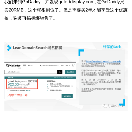
goleddisplay.com
我们来到GoDaddy，并发现
,
在GoDaddy只
例
卖20RMB，这个就很到位了。
但是需要买2年才能享受这个优惠
拆
价，狗爹再搞捆绑销售了。
解
操
盘
手
C
l
u
b
干
货
精
选