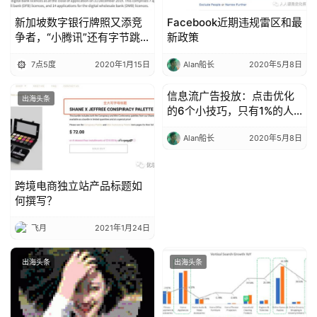
新加坡数字银行牌照又添竞
Facebook近期违规雷区和最
争者，“小腾讯”还有字节跳
新政策
动都来了？！！
7点5度
2020年1月15日
Alan船长
2020年5月8日
信息流广告投放：点击优化
出海头条
出海头条
的6个小技巧，只有1%的人
知道
Alan船长
2020年5月8日
跨境电商独立站产品标题如
何撰写？
飞月
2021年1月24日
出海头条
出海头条