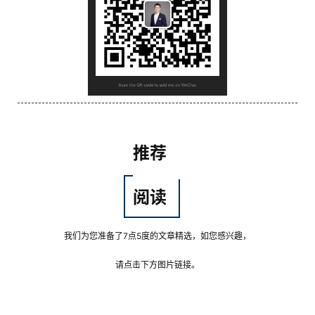
实
战
分
享
案
例
推荐
拆
解
阅读
操
盘
我们为您准备了7点5度的文章精选，如您感兴趣，
手
C
请点击下方图片链接。
l
u
b