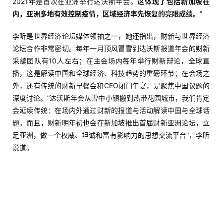
2021年是首次在亚洲举行达沃斯年会。
这体现了包括新加坡在
内，亚洲多地有效控制疫情，区域经济率先恢复的亮眼成绩。
”
李昕
是世界经济论坛媒体领袖之一，
她还指出，财新与世界经济
论坛合作非常密切。每年一月顶风冒雪到达沃斯报道年会的财新
采编团队有10人左右；在主会场内每年举行财新辩论，全球直
播，这是解读中国和全球经济、科技趋势的重磅环节；在会场之
外，还有传统的财新早餐会和CEO闭门午宴，是聚焦中国议题的
深度讨论。“达沃斯年会从雪中小镇搬到热带花园城市，我们肯定
会延续传统：在场内外通过财新的报道与活动解读中国与全球话
题。而且，财新明年初也会在新加坡推出首届财新亚洲论坛，立
足亚洲，做一个权威、坦诚和富有影响力的思想交流平台”，李昕
说道。