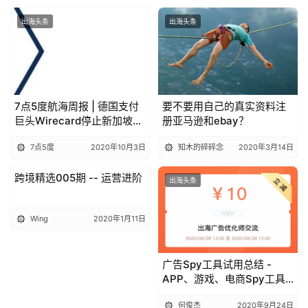
出海头条
出海头条
7点5度航海周报 | 德国支付
要不要用自己的真实资料注
巨头Wirecard停止新加坡业
册亚马逊和ebay？
务；菲律宾金融科技公司
7点5度
2020年10月3日
知木的碎碎念
2020年3月14日
PayMongo在A轮融资中获
1200万美元
跨境精选005期 -- 运营进阶
出海头条
出海头条
Wing
2020年1月11日
广告Spy工具试用总结 -
APP、游戏、电商Spy工具
推荐
何俊杰
2020年9月24日