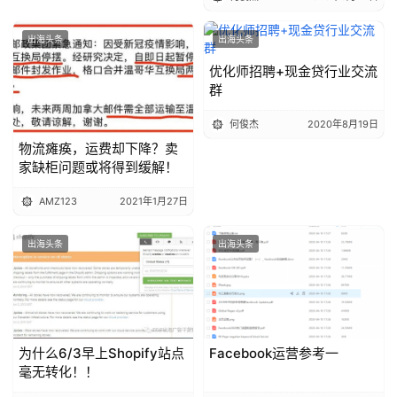
出海头条
出海头条
优化师招聘+现金贷行业交流
群
何俊杰
2020年8月19日
物流瘫痪，运费却下降？卖
家缺柜问题或将得到缓解！
AMZ123
2021年1月27日
出海头条
出海头条
为什么6/3早上Shopify站点
Facebook运营参考一
毫无转化！！