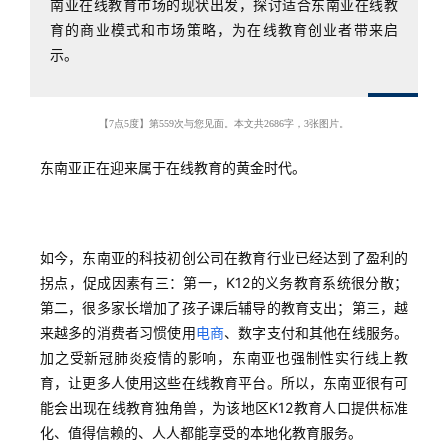
南亚在线教育市场的现状出发，探讨适合东南亚在线教
育的商业模式和市场策略，为在线教育创业者带来启
示。
【7点5度】第559次与您见面。
本文共2686字，3张图片。
东南亚正在迎来属于在线教育的黄金时代。
如今，东南亚的科技初创公司在教育行业已经达到了盈利的
拐点，促成因素有三：第一，K12的义务教育系统很分散；
第二，很多家长增加了孩子课后辅导的教育支出；第三，越
来越多的消费者习惯使用
电商
、数字支付和其他在线服务。
加之受新冠肺炎疫情的影响，东南亚也强制性实行线上教
育，让更多人使用这些在线教育平台。所以，东南亚很有可
能会出现在线教育独角兽，为该地区K12教育人口提供标准
化、值得信赖的、人人都能享受的本地化教育服务。