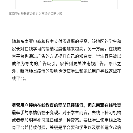
战
分
东南亚在线教育公司进入市场的策略比较
享
案
随着东南亚电商和数字支付渗透率的提高，该地区的学生和
例
家长对在线学习的接纳程度也越来越高。另一方面，在线教
拆
育平台也通过广告的方式提升自己的知名度，学生容易被以
解
成绩为导向的广告吸引，家长则更关注电视广告。除此之
外，新冠肺炎疫情的影响也促使学生和家长用户寻找这些在
操
线平台。
盘
手
C
l
尽管用户接纳在线教育的壁垒已经降低，但东南亚在线教育
u
最棘手的事情仍在于变现
。对于学生而言，去线下补习机构
b
或者参加明星补习班已经是一种常态。要让学生使用线上教
干
育平台并持续付费，关键是平台要和学生以及家长建立起信
货