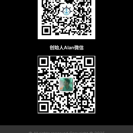
C
l
u
b
干
货
精
创始人Alan微信
选