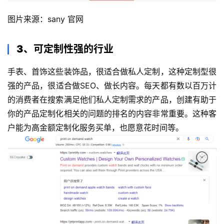
例
图片来源：sany 官网
拆
解
3、可定制性强的行业
操
手表、首饰这些装饰品，很适合做私人定制，这种定制型很
盘
强的产品，很适合做SEO、做长内容。每天都有数以百万计
手
C
的消费者在搜索满足他们私人定制需求的产品，创建有助于
l
你的产品定制化相关的问题的排名的内容非常重要。这种客
u
户能为高金额定制化服务买单，也愿意花时间等。 
b
干
货
精
选