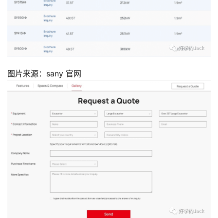
首
页
图片来源：sany 官网 
推
广
运
营
实
战
分
享
案