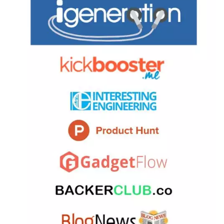
首
页
推
广
运
营
实
战
分
享
案