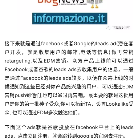
例
拆
解
操
接下来就是通过facebook或者Google的leads ad(潜在客
盘
户开发，就是收集用户的邮箱,电话等信息)做再营销
手
retargeting,以及EDM营销。众筹产品上线前可以通过
C
l
Facebook或者谷歌的leads ads去收集用户的信息，一般
u
是通过Facebook的leads ads较多，以便在众筹上线的时
b
候通知到这些已经对你产品感兴趣的用户，可以通过EDM
干
营销push到他们,也可以通过再营销。最重要的就是这批用
货
户是你的第一批种子受众,你可以拓新TA，设置Lookalike受
精
众, 也可以通过EDM多次触达他们。
选
下面这个ads就是谷歌投放在facebook平台上的leads 
ads，点击立即注册，就会跳转到google的官网去注册。