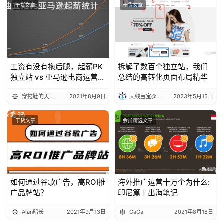
干货文章
干货文章
工资有没有拖后腿，起薪PK
拆解了数百个独立站，我们
独立站 vs 亚马逊电商运营丨
总结的高转化页面布局精华
出海笔记
穿拖鞋的天线宝宝
2021年8月9日
天线宝宝@出海笔记
2023年5月15日
干货文章
会员精选文章
如何通过谷歌广告，高ROI推
海外推广运营十万个为什么:
广品牌站？
印尼篇丨出海笔记
Alan船长
2021年9月13日
GaGa
2021年8月18日