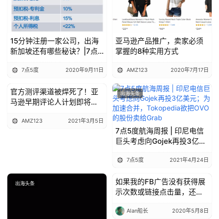
15分钟注册一家公司，出海
亚马逊产品推广，卖家必须
新加坡还有哪些秘诀？|7点5
掌握的8种实用方式
度线上分享回顾
7点5度
2020年9月11日
AMZ123
2020年7月17日
官方测评渠道被焊死了！亚
出海头条
出海头条
马逊早期评论人计划即将关
闭！
AMZ123
2021年3月5日
7点5度航海周报 | 印尼电信
巨头考虑向Gojek再投3亿美
元；为加速合并，
7点5度
2021年4月24日
Tokopedia欲把OVO的股份
卖给Grab
如果我的FB广告没有获得展
出海头条
出海头条
示次数或链接点击量，还会
向我收取费用吗？
Alan船长
2020年5月8日