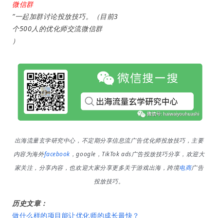
享
微信群
”一起加群讨论投放技巧。（目前3
个500人的优化师交流微信群
案
）
例
拆
解
操
盘
手
C
l
出海流量玄学研究中心，不定期分享信息流广告优化师投放技巧，主要
u
内容为海外
facebook
，google，TikTok ads广告投放技巧分享，欢迎大
b
家关注，分享内容，也欢迎大家分享更多关于游戏出海，跨境
电商
广告
干
投放技巧。
货
精
历史文章：
选
做什么样的项目能让优化师的成长最快？