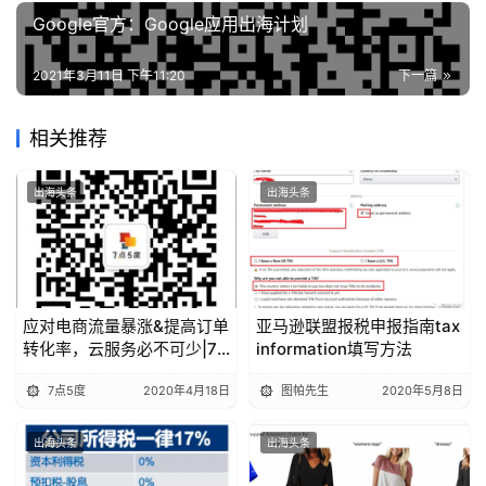
Google官方：Google应用出海计划
2021年3月11日 下午11:20
下一篇
相关推荐
出海头条
出海头条
应对电商流量暴涨&提高订单
亚马逊联盟报税申报指南tax
转化率，云服务必不可少|7
information填写方法
点5度线上分享回顾
7点5度
2020年4月18日
图帕先生
2020年5月8日
出海头条
出海头条