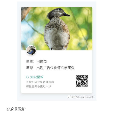
首
页
推
广
运
营
实
战
公众号回复“
分