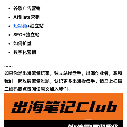
操
谷歌广告营销
盘
Affiliate营销
手
C
短视频
+独立站
l
SEO+独立站
u
如何扩量
b
干
数字化营销
货
精
......
选
如果你是出海流量玩家，独立站操盘手，出海创业者，想和
我们一起攻破流量难题，认识更多出海操盘手，请马上扫描
二维码或点击阅读原文加入我们。