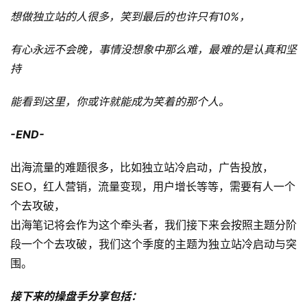
想做独立站的人很多，笑到最后的也许只有10%，
推
有心永远不会晚，事情没想象中那么难，最难的是认真和坚
广
持
运
能看到这里，你或许就能成为笑着的那个人。
营
-END-
实
战
出海流量的难题很多，比如独立站冷启动，广告投放，
分
SEO，红人营销，流量变现，用户增长等等，需要有人一个
享
个去攻破，
出海笔记将会作为这个牵头者，我们接下来会按照主题分阶
案
段一个个去攻破，我们这个季度的主题为独立站冷启动与突
例
拆
围。
解
接下来的操盘手分享包括：