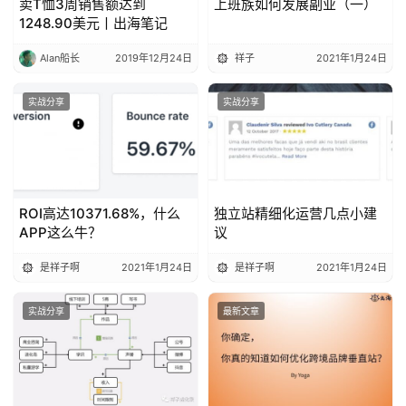
卖T恤3周销售额达到
上班族如何发展副业（一）
1248.90美元丨出海笔记
Alan船长
2019年12月24日
祥子
2021年1月24日
实战分享
实战分享
ROI高达10371.68%，什么
独立站精细化运营几点小建
APP这么牛？
议
是祥子啊
2021年1月24日
是祥子啊
2021年1月24日
实战分享
最新文章