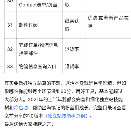
30
Contact表单/页面
取
优惠或者新产品提
线索获
31
邮件订阅
醒
取
完成订单/物流信息
32
退货率
提醒邮件
33
物流信息查询入口
退货率
其实要做好独立站真的不难，这活本身就是易学难精，但如
果哪怕你能够每个环节做到60分，用好工具，基本能超过
大部分人。2021年的上半年我都会完善和细化独立站技能
树和
冷启动
，帮助出海笔记的粉丝们成长，完整目录可查看
之前分享的1.0版本
《独立站技能树总纲》
。
首
最后送给大家肺腑之言：
页