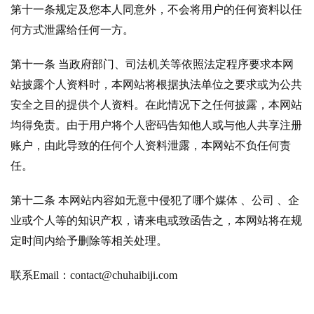
操
第十一条规定及您本人同意外，不会将用户的任何资料以任
盘
何方式泄露给任何一方。
手
C
第十一条 当政府部门、司法机关等依照法定程序要求本网
l
站披露个人资料时，本网站将根据执法单位之要求或为公共
u
安全之目的提供个人资料。在此情况下之任何披露，本网站
b
干
均得免责。由于用户将个人密码告知他人或与他人共享注册
货
账户，由此导致的任何个人资料泄露，本网站不负任何责
精
任。
选
第十二条 本网站内容如无意中侵犯了哪个媒体 、公司 、企
业或个人等的知识产权，请来电或致函告之，本网站将在规
定时间内给予删除等相关处理。
联系Email：contact@chuhaibiji.com