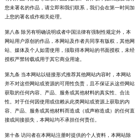
您未署名的作品，请立即和我们联系，我们会在第一时间加
推
上您的署名或作相关处理。
广
第八条 除另有明确说明或者中国法律有强制性规定外，本
运
网站用户原创的作品，本网站及作者共同享有版权，其他网
营
站、媒体及个人如需使用，须取得本网站的书面授权，未经
授权严禁转载或用于其它商业用途。
实
战
第九条 当本网站以链接形式推荐其他网站内容时，本网站
分
并不对这些网站或资源的可用性负责，且不保证从这些网站
享
获取的任何内容、产品、服务或其他材料的真实性、合法
性。对于任何因使用或信赖从此类网站或资源上获取的内
案
例
容、产品、服务或其他材料而造成（或声称造成）的任何直
拆
接或间接损失，本网站均不承担任何责任。
解
第十条 访问者在本网站注册时提供的个人资料，本网站除