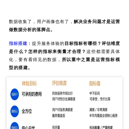
数据收集了，用户画像也有了，
解决业务问题才是运营
做数据分析的落脚点。
指标搭建：
提升
服务
体验的
目
标
指标
有哪些？
评估维度
是什么
？
怎样的指标来衡量
才
合理
？
这些
都需
要具体
化
，要
有
看得见的数据
，
所以重中之重
是运营指标模
型的搭建。