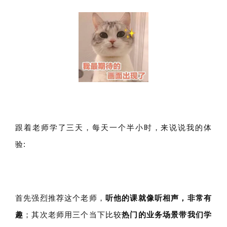
首
页
推
广
运
跟着老师学了三天，每天一个半小时，来说说我的体
营
验:
实
战
分
享
首先强烈推荐这个老师，
听他的课就像听相声，非常有
趣
；
其次老师用三
个当下比较
热门的业务场景带我们学
案