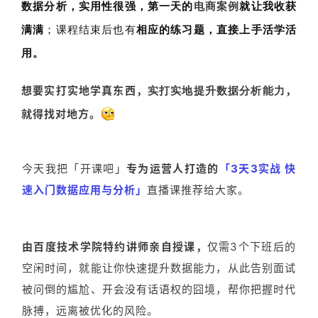
数据分析，
实用性很强
，第一天的
电商案例
就让我收获
例
满满
；课程结束后也有
相应的练习题，直接上手活学活
拆
解
用。
操
想要实打实地学真东西，
，
实打实地提升数据分析能力
盘
就得找对地方。
手
C
l
今天我把「开课吧」
专为运营人打造的
「3天3实战 快
u
速入门数据应用与分析」
直播课推荐给大家。
b
干
货
精
由百度技术学院特约讲师亲自授课，
仅需3个下班后的
选
空闲时间，就能让你快速提升数据能力，从此告别面试
被问倒的尴尬、开会没有话语权的囧境，帮你把握时代
脉搏，远离被优化的风险。